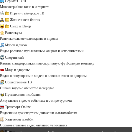
Сериалы ТОП
Многосерийное кино в интернете
Игрун - геймерское ТВ
Жизненное в блогах
Смех и Юмор
Развлекуха
Развлекательное телевидение и видосы
Музон и диско
Видео ролики с музыкальным жанром и исполнителями
Спортивный
Каналы с видеороликами на спортивную футбольную тематику
Мода и здоровье
Видео о популярном в моде и о влиянии этого на здоровье
Общественное ТВ
Онлайн видео о обществе и социуме
Путешествия и события
Актуальные видео о событиях и о мире туризма
Транспорт Online
Видосики о транспортном движении и автомобилях
Увлечения и хобби
Образовательные видео онлайн о увлечениях
Разное