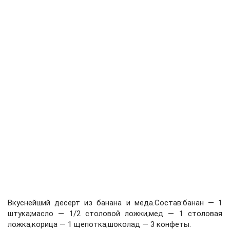
Вкуснейший десерт из банана и меда.Состав:банан — 1
штука;масло — 1/2 столовой ложки;мед — 1 столовая
ложка;корица — 1 щепотка;шоколад — 3 конфеты.