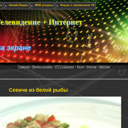
ио
Онлайн Видео
WEB ресурсы
Форум о спутниковом ТВ
елевидение + Интернет
на экране
Главная
|
Видео онлайн
|
IPTV+Шаринг
|
Вход
|
Форум
|
Sitemap
Севиче из белой рыбы