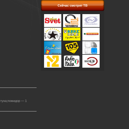
Сейчас смотрят ТВ
штука;помидор — 1