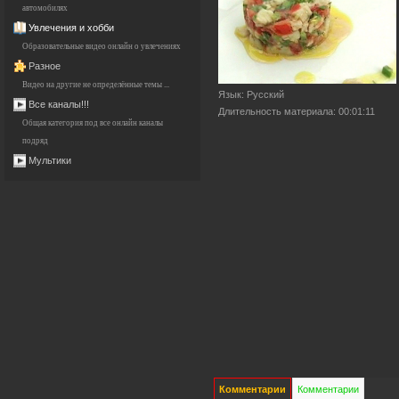
автомобилях
Увлечения и хобби
Образовательные видео онлайн о увлечениях
Разное
Видео на другие не определённые темы ...
Язык
: Русский
Все каналы!!!
Длительность материала
: 00:01:11
Общая категория под все онлайн каналы
подряд
Мультики
Комментарии
Комментарии