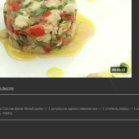
00:01:11
и быстро
ы.Состав:филе белой рыбы — 1 штука;сок одного лимона;лук — 1 стебель;перец — 1 
, перец.