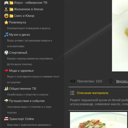
Игрун - геймерское ТВ
Жизненное в блогах
Смех и Юмор
Развлекуха
Развлекательное телевидение и видосы
Музон и диско
Видео ролики с музыкальным жанром и
исполнителями
Спортивный
Каналы с видеороликами на спортивную
футбольную тематику
Мода и здоровье
Видео о популярном в моде и о влиянии этого
Просмотры
: 1110
Вкусно 
на здоровье
Общественное ТВ
Описание материала
:
Онлайн видео о обществе и социуме
Рецепт перуанской кухни из белой рыб
Путешествия и события
штука;кориандр, оливковое масло, соль
Актуальные видео о событиях и о мире
туризма
Транспорт Online
Видосики о транспортном движении и