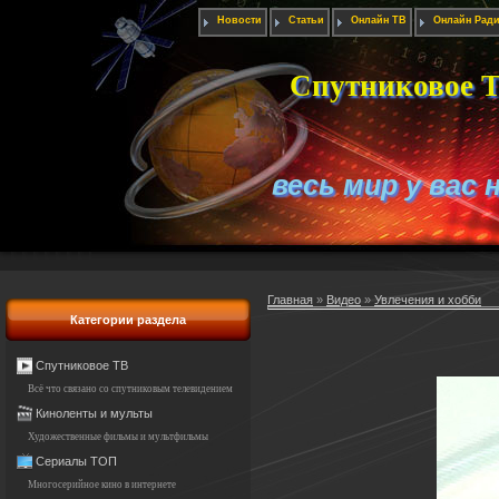
Новости
Статьи
Онлайн ТВ
Онлайн Рад
Спутниковое Т
весь мир у вас 
Главная
»
Видео
»
Увлечения и хобби
Категории раздела
Спутниковое ТВ
Всё что связано со спутниковым телевидением
Киноленты и мульты
Художественные фильмы и мультфильмы
Сериалы ТОП
Многосерийное кино в интернете