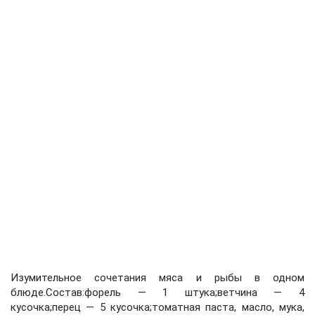
Изумительное сочетания мяса и рыбы в одном
блюде.Состав:форель — 1 штука;ветчина — 4
кусочка;перец — 5 кусочка;томатная паста, масло, мука,