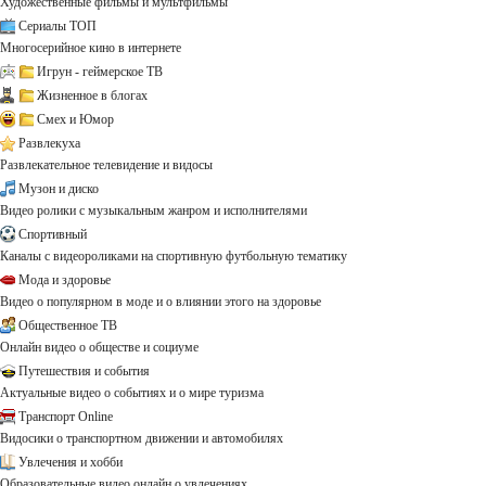
Художественные фильмы и мультфильмы
Сериалы ТОП
Многосерийное кино в интернете
Игрун - геймерское ТВ
Жизненное в блогах
Смех и Юмор
Развлекуха
Развлекательное телевидение и видосы
Музон и диско
Видео ролики с музыкальным жанром и исполнителями
Спортивный
Каналы с видеороликами на спортивную футбольную тематику
Мода и здоровье
Видео о популярном в моде и о влиянии этого на здоровье
Общественное ТВ
Онлайн видео о обществе и социуме
Путешествия и события
Актуальные видео о событиях и о мире туризма
Транспорт Online
Видосики о транспортном движении и автомобилях
Увлечения и хобби
Образовательные видео онлайн о увлечениях