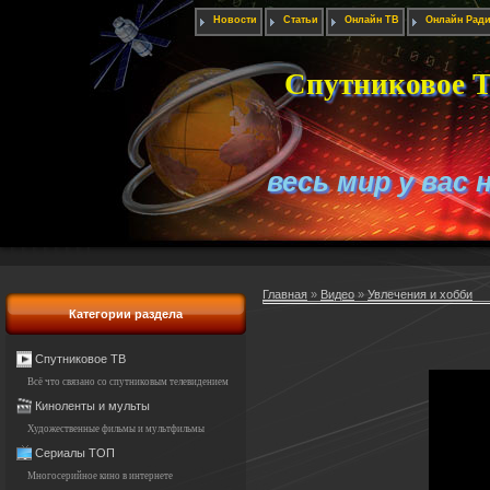
Новости
Статьи
Онлайн ТВ
Онлайн Рад
Спутниковое Т
весь мир у вас 
Главная
»
Видео
»
Увлечения и хобби
Категории раздела
Спутниковое ТВ
Всё что связано со спутниковым телевидением
Киноленты и мульты
Художественные фильмы и мультфильмы
Сериалы ТОП
Многосерийное кино в интернете