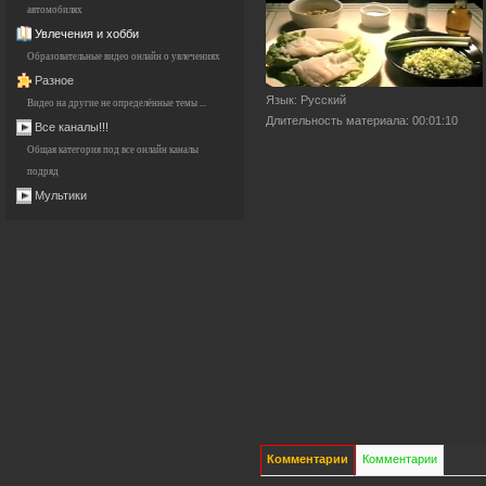
автомобилях
Увлечения и хобби
Образовательные видео онлайн о увлечениях
Разное
Язык
: Русский
Видео на другие не определённые темы ...
Длительность материала
: 00:01:10
Все каналы!!!
Общая категория под все онлайн каналы
подряд
Мультики
Комментарии
Комментарии