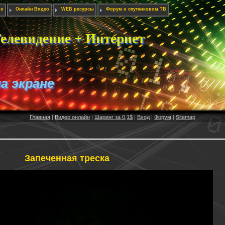
ио
Онлайн Видео
WEB ресурсы
Форум о спутниковом ТВ
елевидение + Интернет
на экране
Главная
|
Видео онлайн
|
Шаринг за 0,1$
|
Вход
|
Форум
|
Sitemap
Запеченная треска