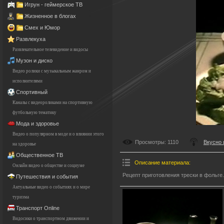
Игрун - геймерское ТВ
Жизненное в блогах
Смех и Юмор
Развлекуха
Развлекательное телевидение и видосы
Музон и диско
Видео ролики с музыкальным жанром и
исполнителями
Спортивный
Каналы с видеороликами на спортивную
футбольную тематику
Мода и здоровье
Видео о популярном в моде и о влиянии этого
Просмотры
: 1110
Вкусно 
на здоровье
Общественное ТВ
Описание материала
:
Онлайн видео о обществе и социуме
Рецепт приготовления трески в фольге.
Путешествия и события
Актуальные видео о событиях и о мире
туризма
Транспорт Online
Видосики о транспортном движении и