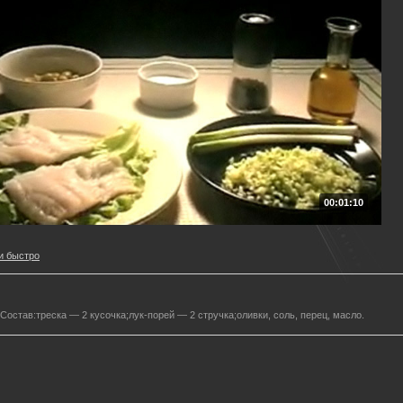
00:01:10
и быстро
Состав:треска — 2 кусочка;лук-порей — 2 стручка;оливки, соль, перец, масло.