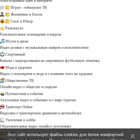
Многосерийное кино в интернете
Игрун - геймерское ТВ
Жизненное в блогах
Смех и Юмор
Развлекуха
Развлекательное телевидение и видосы
Музон и диско
Видео ролики с музыкальным жанром и исполнителями
Спортивный
Каналы с видеороликами на спортивную футбольную тематику
Мода и здоровье
Видео о популярном в моде и о влиянии этого на здоровье
Общественное ТВ
Онлайн видео о обществе и социуме
Путешествия и события
Актуальные видео о событиях и о мире туризма
Транспорт Online
Видосики о транспортном движении и автомобилях
Увлечения и хобби
Образовательные видео онлайн о увлечениях
Разное
Этот сайт использует файлы cookies для более комфортной
Видео на другие не определённые темы ...