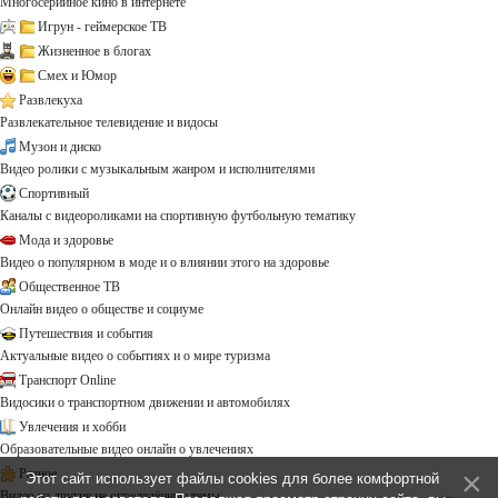
Многосерийное кино в интернете
Игрун - геймерское ТВ
Жизненное в блогах
Смех и Юмор
Развлекуха
Развлекательное телевидение и видосы
Музон и диско
Видео ролики с музыкальным жанром и исполнителями
Спортивный
Каналы с видеороликами на спортивную футбольную тематику
Мода и здоровье
Видео о популярном в моде и о влиянии этого на здоровье
Общественное ТВ
Онлайн видео о обществе и социуме
Путешествия и события
Актуальные видео о событиях и о мире туризма
Транспорт Online
Видосики о транспортном движении и автомобилях
Увлечения и хобби
Образовательные видео онлайн о увлечениях
Разное
Этот сайт использует файлы cookies для более комфортной
Видео на другие не определённые темы ...