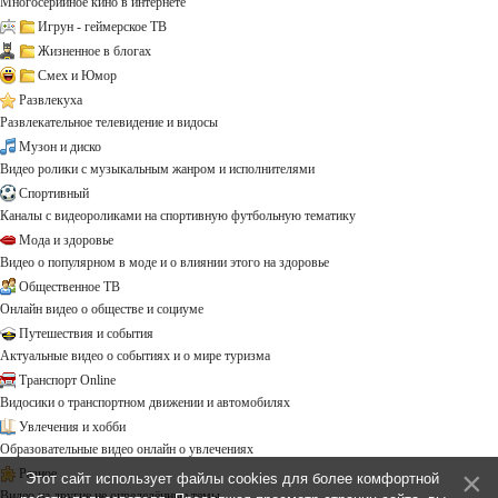
Многосерийное кино в интернете
Игрун - геймерское ТВ
Жизненное в блогах
Смех и Юмор
Развлекуха
Развлекательное телевидение и видосы
Музон и диско
Видео ролики с музыкальным жанром и исполнителями
Спортивный
Каналы с видеороликами на спортивную футбольную тематику
Мода и здоровье
Видео о популярном в моде и о влиянии этого на здоровье
Общественное ТВ
Онлайн видео о обществе и социуме
Путешествия и события
Актуальные видео о событиях и о мире туризма
Транспорт Online
Видосики о транспортном движении и автомобилях
Увлечения и хобби
Образовательные видео онлайн о увлечениях
Разное
Этот сайт использует файлы cookies для более комфортной
Видео на другие не определённые темы ...