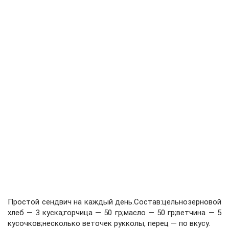
Простой сендвич на каждый день.Состав:цельнозерновой
хлеб — 3 куска;горчица — 50 гр;масло — 50 гр;ветчина — 5
кусочков;несколько веточек рукколы, перец — по вкусу.