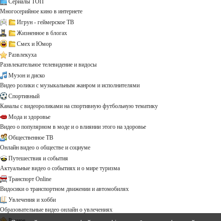
Сериалы ТОП
Многосерийное кино в интернете
Игрун - геймерское ТВ
Жизненное в блогах
Смех и Юмор
Развлекуха
Развлекательное телевидение и видосы
Музон и диско
Видео ролики с музыкальным жанром и исполнителями
Спортивный
Каналы с видеороликами на спортивную футбольную тематику
Мода и здоровье
Видео о популярном в моде и о влиянии этого на здоровье
Общественное ТВ
Онлайн видео о обществе и социуме
Путешествия и события
Актуальные видео о событиях и о мире туризма
Транспорт Online
Видосики о транспортном движении и автомобилях
Увлечения и хобби
Образовательные видео онлайн о увлечениях
Разное