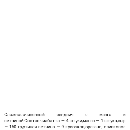
Сложносочиненный сендвич с манго и
ветчиной.Состав:чиабатта — 4 штуки;манго — 1 штука;сыр
— 150 гр;утиная ветчина — 9 кусочков;орегано, оливковое