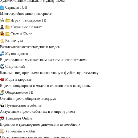
Художественные фильмы и мультфильмы
Сериалы ТОП
Многосерийное кино в интернете
Игрун - геймерское ТВ
Жизненное в блогах
Смех и Юмор
Развлекуха
Развлекательное телевидение и видосы
Музон и диско
Видео ролики с музыкальным жанром и исполнителями
Спортивный
Каналы с видеороликами на спортивную футбольную тематику
Мода и здоровье
Видео о популярном в моде и о влиянии этого на здоровье
Общественное ТВ
Онлайн видео о обществе и социуме
Путешествия и события
Актуальные видео о событиях и о мире туризма
Транспорт Online
Видосики о транспортном движении и автомобилях
Увлечения и хобби
Образовательные видео онлайн о увлечениях