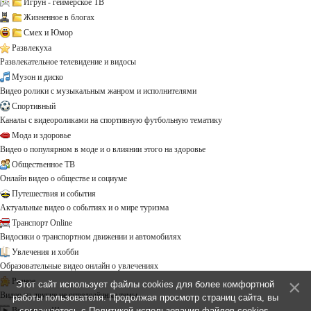
Игрун - геймерское ТВ
Жизненное в блогах
Смех и Юмор
Развлекуха
Развлекательное телевидение и видосы
Музон и диско
Видео ролики с музыкальным жанром и исполнителями
Спортивный
Каналы с видеороликами на спортивную футбольную тематику
Мода и здоровье
Видео о популярном в моде и о влиянии этого на здоровье
Общественное ТВ
Онлайн видео о обществе и социуме
Путешествия и события
Актуальные видео о событиях и о мире туризма
Транспорт Online
Видосики о транспортном движении и автомобилях
Увлечения и хобби
Образовательные видео онлайн о увлечениях
Разное
Этот сайт использует файлы cookies для более комфортной
Видео на другие не определённые темы ...
работы пользователя. Продолжая просмотр страниц сайта, вы
соглашаетесь с
Политикой использования файлов cookies
.
Все каналы!!!