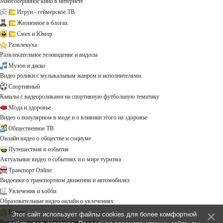
Многосерийное кино в интернете
Игрун - геймерское ТВ
Жизненное в блогах
Смех и Юмор
Развлекуха
Развлекательное телевидение и видосы
Музон и диско
Видео ролики с музыкальным жанром и исполнителями
Спортивный
Каналы с видеороликами на спортивную футбольную тематику
Мода и здоровье
Видео о популярном в моде и о влиянии этого на здоровье
Общественное ТВ
Онлайн видео о обществе и социуме
Путешествия и события
Актуальные видео о событиях и о мире туризма
Транспорт Online
Видосики о транспортном движении и автомобилях
Увлечения и хобби
Образовательные видео онлайн о увлечениях
Разное
Этот сайт использует файлы cookies для более комфортной
Видео на другие не определённые темы ...