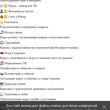
Многосерийное кино в интернете
Игрун - геймерское ТВ
Жизненное в блогах
Смех и Юмор
Развлекуха
Развлекательное телевидение и видосы
Музон и диско
Видео ролики с музыкальным жанром и исполнителями
Спортивный
Каналы с видеороликами на спортивную футбольную тематику
Мода и здоровье
Видео о популярном в моде и о влиянии этого на здоровье
Общественное ТВ
Онлайн видео о обществе и социуме
Путешествия и события
Актуальные видео о событиях и о мире туризма
Транспорт Online
Видосики о транспортном движении и автомобилях
Увлечения и хобби
Образовательные видео онлайн о увлечениях
Разное
Этот сайт использует файлы cookies для более комфортной
Видео на другие не определённые темы ...