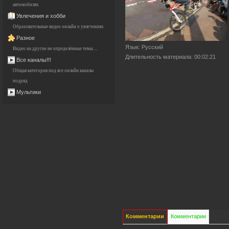
автомобилях
Увлечения и хобби
Образовательные видео онлайн о увлечениях
Разное
Язык
: Русский
Видео на другие не определённые темы ...
Длительность материала
: 00:02:21
Все каналы!!!
Общая категория под все онлайн каналы
подряд
Мультики
Комментарии
Комментарии