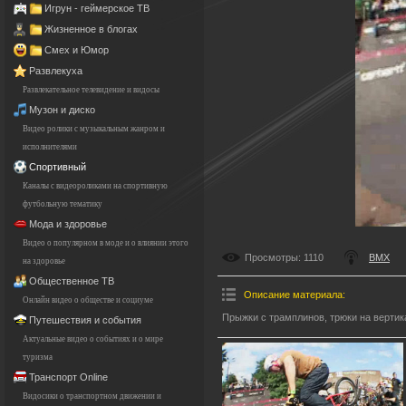
Игрун - геймерское ТВ
Жизненное в блогах
Смех и Юмор
Развлекуха
Развлекательное телевидение и видосы
Музон и диско
Видео ролики с музыкальным жанром и
исполнителями
Спортивный
Каналы с видеороликами на спортивную
футбольную тематику
Мода и здоровье
Видео о популярном в моде и о влиянии этого
Просмотры
: 1110
BMX
на здоровье
Общественное ТВ
Описание материала
:
Онлайн видео о обществе и социуме
Прыжки с трамплинов, трюки на вертик
Путешествия и события
Актуальные видео о событиях и о мире
туризма
Транспорт Online
Видосики о транспортном движении и