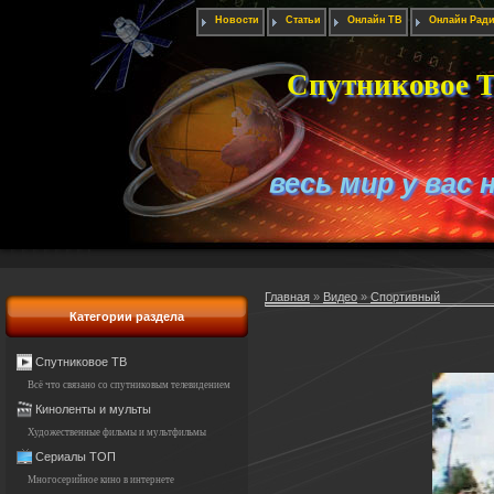
Новости
Статьи
Онлайн ТВ
Онлайн Рад
Спутниковое Т
весь мир у вас 
Главная
»
Видео
»
Спортивный
Категории раздела
Спутниковое ТВ
Всё что связано со спутниковым телевидением
Киноленты и мульты
Художественные фильмы и мультфильмы
Сериалы ТОП
Многосерийное кино в интернете