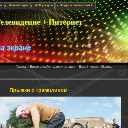
ио
Онлайн Видео
WEB ресурсы
Форум о спутниковом ТВ
елевидение + Интернет
на экране
Главная
|
Видео онлайн
|
Шаринг за 1цент
|
Вход
|
Форум
|
Sitemap
Прыжки с трамплинов