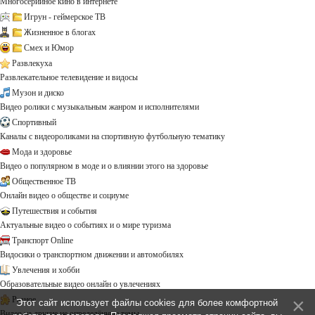
Многосерийное кино в интернете
Игрун - геймерское ТВ
Жизненное в блогах
Смех и Юмор
Развлекуха
Развлекательное телевидение и видосы
Музон и диско
Видео ролики с музыкальным жанром и исполнителями
Спортивный
Каналы с видеороликами на спортивную футбольную тематику
Мода и здоровье
Видео о популярном в моде и о влиянии этого на здоровье
Общественное ТВ
Онлайн видео о обществе и социуме
Путешествия и события
Актуальные видео о событиях и о мире туризма
Транспорт Online
Видосики о транспортном движении и автомобилях
Увлечения и хобби
Образовательные видео онлайн о увлечениях
Разное
Этот сайт использует файлы cookies для более комфортной
Видео на другие не определённые темы ...