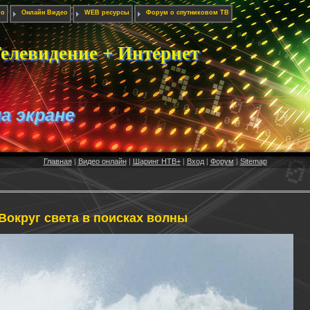
ио
Онлайн Видео
WEB ресурсы
Форум о спутниковом ТВ
елевидение + Интернет
на экране
Главная
|
Видео онлайн
|
Шаринг НТВ+
|
Вход
|
Форум
|
Sitemap
Вокруг света в поисках волны