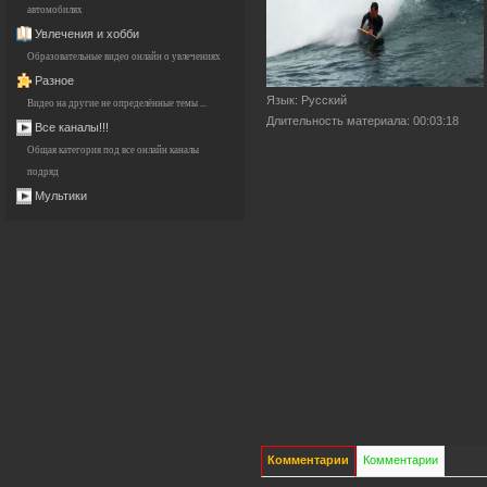
автомобилях
Увлечения и хобби
Образовательные видео онлайн о увлечениях
Разное
Язык
: Русский
Видео на другие не определённые темы ...
Длительность материала
: 00:03:18
Все каналы!!!
Общая категория под все онлайн каналы
подряд
Мультики
Комментарии
Комментарии