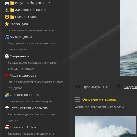
Игрун - геймерское ТВ
Жизненное в блогах
Смех и Юмор
Развлекуха
Развлекательное телевидение и видосы
Музон и диско
Видео ролики с музыкальным жанром и
исполнителями
Спортивный
Каналы с видеороликами на спортивную
футбольную тематику
Мода и здоровье
Видео о популярном в моде и о влиянии этого
Просмотры
: 1110
Серфин
на здоровье
Общественное ТВ
Описание материала
:
Онлайн видео о обществе и социуме
Активное лето активных людей.
Путешествия и события
Актуальные видео о событиях и о мире
туризма
Транспорт Online
Видосики о транспортном движении и