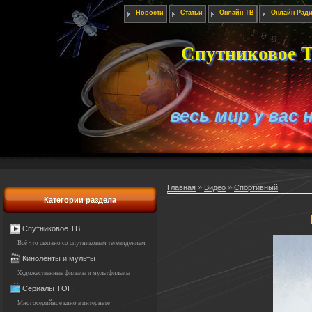
Новости
Статьи
Онлайн ТВ
Онлайн Рад
Спутниковое Т
весь мир у вас 
Главная
»
Видео
»
Спортивный
Категории раздела
Спутниковое ТВ
Всё что связано со спутниковым телевидением
Киноленты и мульты
Художественные фильмы и мультфильмы
Сериалы ТОП
Многосерийное кино в интернете