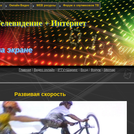
ио
Онлайн Видео
WEB ресурсы
Форум о спутниковом ТВ
елевидение + Интернет
на экране
Главная
|
Видео онлайн
|
IPTV+Шаринг
|
Вход
|
Форум
|
Sitemap
Развивая скорость