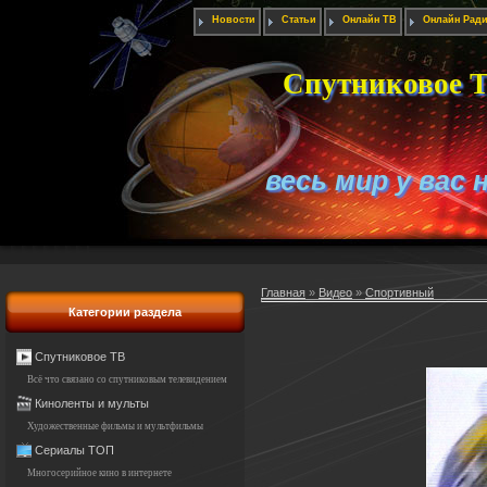
Новости
Статьи
Онлайн ТВ
Онлайн Рад
Спутниковое Т
весь мир у вас 
Главная
»
Видео
»
Спортивный
Категории раздела
Спутниковое ТВ
Всё что связано со спутниковым телевидением
Киноленты и мульты
Художественные фильмы и мультфильмы
Сериалы ТОП
Многосерийное кино в интернете