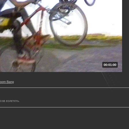
00:01:00
Boom Bang
сов взлететь.