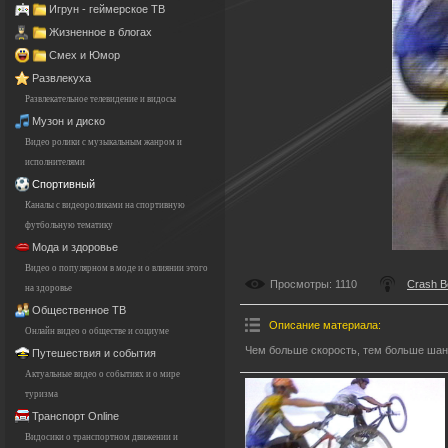
Игрун - геймерское ТВ
Жизненное в блогах
Смех и Юмор
Развлекуха
Развлекательное телевидение и видосы
Музон и диско
Видео ролики с музыкальным жанром и
исполнителями
Спортивный
Каналы с видеороликами на спортивную
футбольную тематику
Мода и здоровье
Видео о популярном в моде и о влиянии этого
Просмотры
: 1110
Crash 
на здоровье
Общественное ТВ
Описание материала
:
Онлайн видео о обществе и социуме
Чем больше скорость, тем больше шан
Путешествия и события
Актуальные видео о событиях и о мире
туризма
Транспорт Online
Видосики о транспортном движении и