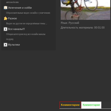
автомобилях
Увлечения и хобби
Образовательные видео онлайн о увлечениях
Разное
Язык
: Русский
Видео на другие не определённые темы ...
Длительность материала
: 00:01:00
Все каналы!!!
Общая категория под все онлайн каналы
подряд
Мультики
Комментарии
Комментарии