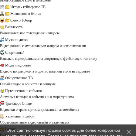
Многосерийное кино в интернете
Игрун - геймерское ТВ
Жизненное в блогах
Смех и Юмор
Развлекуха
Развлекательное телевидение и видосы
Музон и диско
Видео ролики с музыкальным жанром и исполнителями
Спортивный
Каналы с видеороликами на спортивную футбольную тематику
Мода и здоровье
Видео о популярном в моде и о влиянии этого на здоровье
Общественное ТВ
Онлайн видео о обществе и социуме
Путешествия и события
Актуальные видео о событиях и о мире туризма
Транспорт Online
Видосики о транспортном движении и автомобилях
Увлечения и хобби
Образовательные видео онлайн о увлечениях
Разное
Этот сайт использует файлы cookies для более комфортной
Видео на другие не определённые темы ...