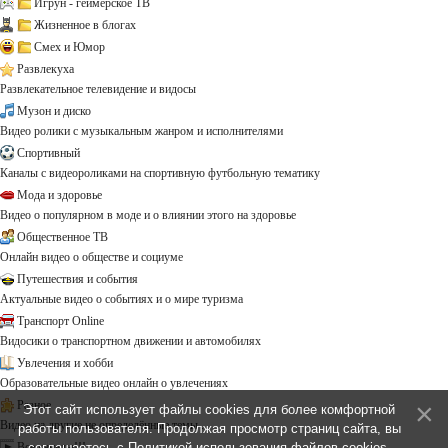
Игрун - геймерское ТВ
Жизненное в блогах
Смех и Юмор
Развлекуха
Развлекательное телевидение и видосы
Музон и диско
Видео ролики с музыкальным жанром и исполнителями
Спортивный
Каналы с видеороликами на спортивную футбольную тематику
Мода и здоровье
Видео о популярном в моде и о влиянии этого на здоровье
Общественное ТВ
Онлайн видео о обществе и социуме
Путешествия и события
Актуальные видео о событиях и о мире туризма
Транспорт Online
Видосики о транспортном движении и автомобилях
Увлечения и хобби
Образовательные видео онлайн о увлечениях
Разное
Этот сайт использует файлы cookies для более комфортной
Видео на другие не определённые темы ...
работы пользователя. Продолжая просмотр страниц сайта, вы
Все каналы!!!
соглашаетесь с
Политикой использования файлов cookies
.