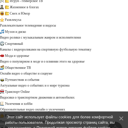
Игрун - геймерское ТВ
Жизненное в блогах
Смех и Юмор
Развлекуха
Развлекательное телевидение и видосы
Музон и диско
Видео ролики с музыкальным жанром и исполнителями
Спортивный
Каналы с видеороликами на спортивную футбольную тематику
Мода и здоровье
Видео о популярном в моде и о влиянии этого на здоровье
Общественное ТВ
Онлайн видео о обществе и социуме
Путешествия и события
Актуальные видео о событиях и о мире туризма
Транспорт Online
Видосики о транспортном движении и автомобилях
Увлечения и хобби
Образовательные видео онлайн о увлечениях
Разное
Этот сайт использует файлы cookies для более комфортной
Видео на другие не определённые темы ...
работы пользователя. Продолжая просмотр страниц сайта, вы
Все каналы!!!
соглашаетесь с
Политикой использования файлов cookies
.