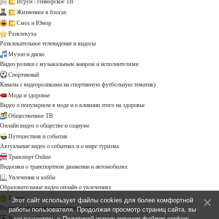
Игрун - геймерское ТВ
Жизненное в блогах
Смех и Юмор
Развлекуха
Развлекательное телевидение и видосы
Музон и диско
Видео ролики с музыкальным жанром и исполнителями
Спортивный
Каналы с видеороликами на спортивную футбольную тематику
Мода и здоровье
Видео о популярном в моде и о влиянии этого на здоровье
Общественное ТВ
Онлайн видео о обществе и социуме
Путешествия и события
Актуальные видео о событиях и о мире туризма
Транспорт Online
Видосики о транспортном движении и автомобилях
Увлечения и хобби
Образовательные видео онлайн о увлечениях
Разное
Этот сайт использует файлы cookies для более комфортной
Видео на другие не определённые темы ...
работы пользователя. Продолжая просмотр страниц сайта, вы
Все каналы!!!
соглашаетесь с
Политикой использования файлов cookies
.