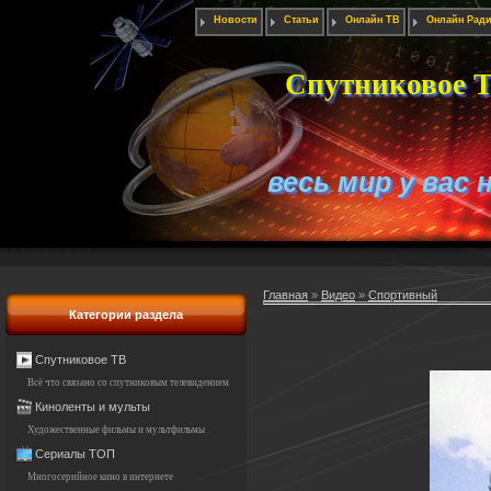
Новости
Статьи
Онлайн ТВ
Онлайн Рад
Спутниковое Т
весь мир у вас 
Главная
»
Видео
»
Спортивный
Категории раздела
Спутниковое ТВ
Всё что связано со спутниковым телевидением
Киноленты и мульты
Художественные фильмы и мультфильмы
Сериалы ТОП
Многосерийное кино в интернете