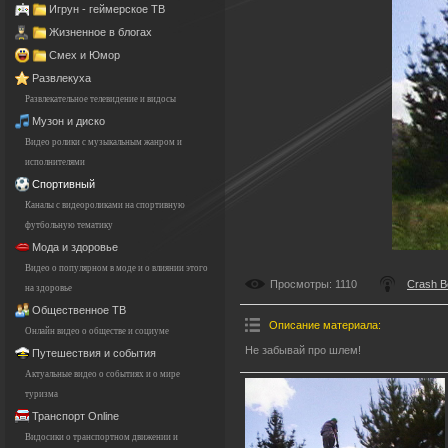
Игрун - геймерское ТВ
Жизненное в блогах
Смех и Юмор
Развлекуха
Развлекательное телевидение и видосы
Музон и диско
Видео ролики с музыкальным жанром и
исполнителями
Спортивный
Каналы с видеороликами на спортивную
футбольную тематику
Мода и здоровье
Видео о популярном в моде и о влиянии этого
Просмотры
: 1110
Crash 
на здоровье
Общественное ТВ
Описание материала
:
Онлайн видео о обществе и социуме
Не забывай про шлем!
Путешествия и события
Актуальные видео о событиях и о мире
туризма
Транспорт Online
Видосики о транспортном движении и