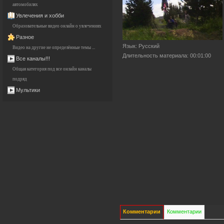
автомобилях
Увлечения и хобби
Образовательные видео онлайн о увлечениях
Разное
Язык
: Русский
Видео на другие не определённые темы ...
Длительность материала
: 00:01:00
Все каналы!!!
Общая категория под все онлайн каналы
подряд
Мультики
Комментарии
Комментарии