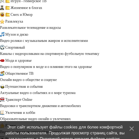
Игрун - геймерское ТВ
Жизненное в блогах
Смех и Юмор
Развлекуха
Развлекательное телевидение и видосы
Музон и диско
Видео ролики с музыкальным жанром и исполнителями
Спортивный
Каналы с видеороликами на спортивную футбольную тематику
Мода и здоровье
Видео о популярном в моде и о влиянии этого на здоровье
Общественное ТВ
Онлайн видео о обществе и социуме
Путешествия и события
Актуальные видео о событиях и о мире туризма
Транспорт Online
Видосики о транспортном движении и автомобилях
Увлечения и хобби
Образовательные видео онлайн о увлечениях
Разное
Этот сайт использует файлы cookies для более комфортной
Видео на другие не определённые темы ...
работы пользователя. Продолжая просмотр страниц сайта, вы
Все каналы!!!
соглашаетесь с
Политикой использования файлов cookies
.