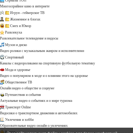
Сериалы ТОП
Многосерийное кино в интернете
Игрун - геймерское ТВ
Жизненное в блогах
Смех и Юмор
Развлекуха
Развлекательное телевидение и видосы
Музон и диско
Видео ролики с музыкальным жанром и исполнителями
Спортивный
Каналы с видеороликами на спортивную футбольную тематику
Мода и здоровье
Видео о популярном в моде и о влиянии этого на здоровье
Общественное ТВ
Онлайн видео о обществе и социуме
Путешествия и события
Актуальные видео о событиях и о мире туризма
Транспорт Online
Видосики о транспортном движении и автомобилях
Увлечения и хобби
Образовательные видео онлайн о увлечениях
Разное