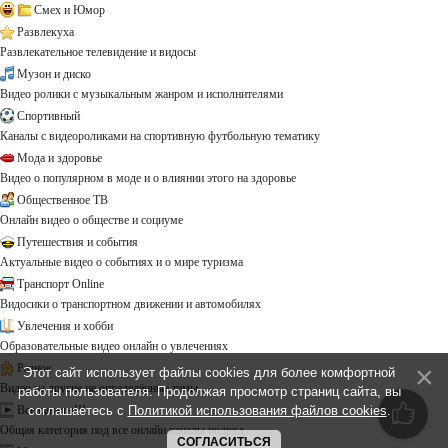
Смех и Юмор
Развлекуха
Развлекательное телевидение и видосы
Музон и диско
Видео ролики с музыкальным жанром и исполнителями
Спортивный
Каналы с видеороликами на спортивную футбольную тематику
Мода и здоровье
Видео о популярном в моде и о влиянии этого на здоровье
Общественное ТВ
Онлайн видео о обществе и социуме
Путешествия и события
Актуальные видео о событиях и о мире туризма
Транспорт Online
Видосики о транспортном движении и автомобилях
Увлечения и хобби
Образовательные видео онлайн о увлечениях
Разное
Этот сайт использует файлы cookies для более комфортной
Видео на другие не определённые темы ...
работы пользователя. Продолжая просмотр страниц сайта, вы
соглашаетесь с
Политикой использования файлов cookies
.
Все каналы!!!
Общая категория под все онлайн каналы подряд
СОГЛАСИТЬСЯ