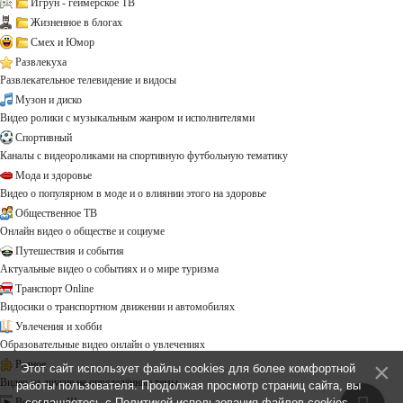
Игрун - геймерское ТВ
Жизненное в блогах
Смех и Юмор
Развлекуха
Развлекательное телевидение и видосы
Музон и диско
Видео ролики с музыкальным жанром и исполнителями
Спортивный
Каналы с видеороликами на спортивную футбольную тематику
Мода и здоровье
Видео о популярном в моде и о влиянии этого на здоровье
Общественное ТВ
Онлайн видео о обществе и социуме
Путешествия и события
Актуальные видео о событиях и о мире туризма
Транспорт Online
Видосики о транспортном движении и автомобилях
Увлечения и хобби
Образовательные видео онлайн о увлечениях
Разное
Этот сайт использует файлы cookies для более комфортной
Видео на другие не определённые темы ...
работы пользователя. Продолжая просмотр страниц сайта, вы
Все каналы!!!
соглашаетесь с
Политикой использования файлов cookies
.