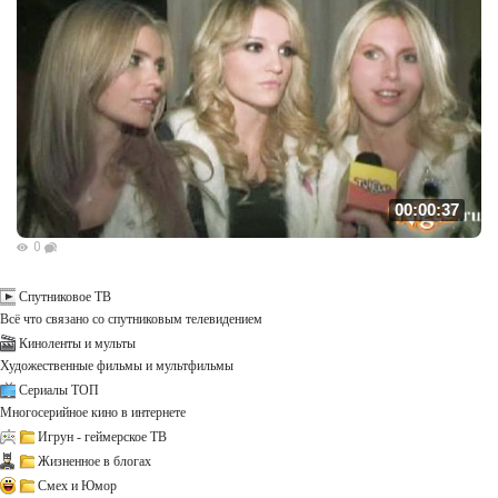
00:00:37
0
Спутниковое ТВ
Всё что связано со спутниковым телевидением
Киноленты и мульты
Художественные фильмы и мультфильмы
Сериалы ТОП
Многосерийное кино в интернете
Игрун - геймерское ТВ
Жизненное в блогах
Смех и Юмор