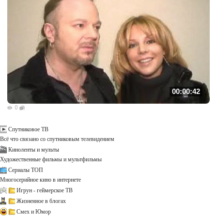
00:00:42
0
Спутниковое ТВ
Всё что связано со спутниковым телевидением
Киноленты и мульты
Художественные фильмы и мультфильмы
Сериалы ТОП
Многосерийное кино в интернете
Игрун - геймерское ТВ
Жизненное в блогах
Смех и Юмор