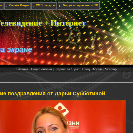
ио
Онлайн Видео
WEB ресурсы
Форум о спутниковом ТВ
елевидение + Интернет
на экране
Главная
|
Видео онлайн
|
Шаринг за 1цент
|
Вход
|
Форум
|
Sitemap
ие поздравления от Дарьи Субботиной