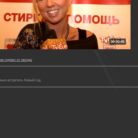
00:00:45
м годом» от звезды
ьно встретить Новый год.