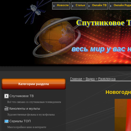
Новости
Статьи
Онлайн ТВ
Онлайн Рад
Спутниковое Т
весь мир у вас 
Главная
»
Видео
»
Развлекуха
Категории раздела
Новогодн
Спутниковое ТВ
Всё что связано со спутниковым телевидением
Киноленты и мульты
Художественные фильмы и мультфильмы
Сериалы ТОП
Многосерийное кино в интернете