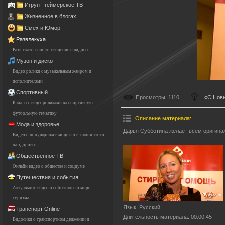
Игрун - геймерское ТВ
Жизненное в блогах
Смех и Юмор
Развлекуха
Развлекательное телевидение и видосы
Музон и диско
Видео ролики с музыкальным жанром и
исполнителями
Спортивный
Просмотры
: 1110
«С Новы
Каналы с видеороликами на спортивную
футбольную тематику
Описание материала
:
Мода и здоровье
Дарья Субботина желает всем оригинал
Видео о популярном в моде и о влиянии этого
на здоровье
Общественное ТВ
Онлайн видео о обществе и социуме
Путешествия и события
Актуальные видео о событиях и о мире
туризма
Язык
: Русский
Транспорт Online
Длительность материала
: 00:00:45
Видосики о транспортном движении и