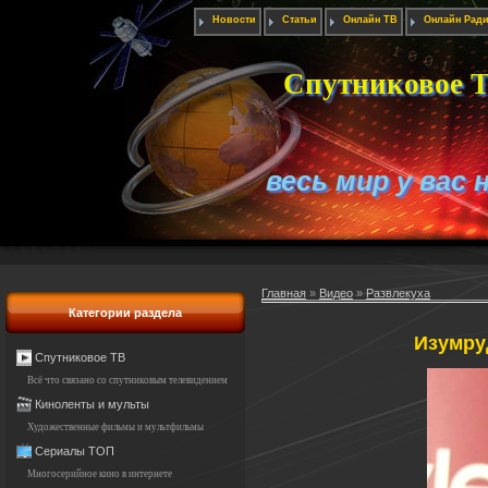
Новости
Статьи
Онлайн ТВ
Онлайн Рад
Спутниковое Т
весь мир у вас 
Главная
»
Видео
»
Развлекуха
Категории раздела
Изумру
Спутниковое ТВ
Всё что связано со спутниковым телевидением
Киноленты и мульты
Художественные фильмы и мультфильмы
Сериалы ТОП
Многосерийное кино в интернете