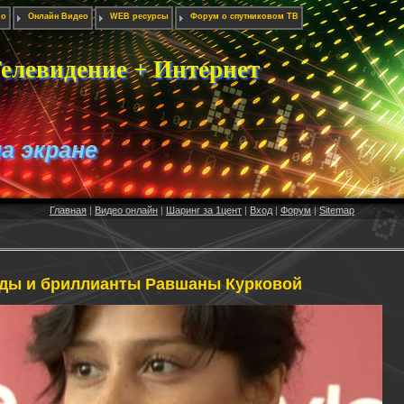
ио
Онлайн Видео
WEB ресурсы
Форум о спутниковом ТВ
елевидение + Интернет
на экране
Главная
|
Видео онлайн
|
Шаринг за 1цент
|
Вход
|
Форум
|
Sitemap
ды и бриллианты Равшаны Курковой