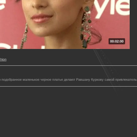
00:02:00
shion
о подобранное маленькое черное платье делают Равшану Куркову самой привлекатель