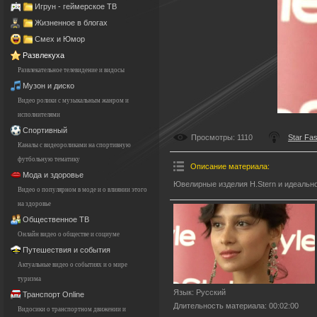
Игрун - геймерское ТВ
Жизненное в блогах
Смех и Юмор
Развлекуха
Развлекательное телевидение и видосы
Музон и диско
Видео ролики с музыкальным жанром и
исполнителями
Спортивный
Просмотры
: 1110
Star Fa
Каналы с видеороликами на спортивную
футбольную тематику
Описание материала
:
Мода и здоровье
Ювелирные изделия H.Stern и идеальн
Видео о популярном в моде и о влиянии этого
на здоровье
Общественное ТВ
Онлайн видео о обществе и социуме
Путешествия и события
Актуальные видео о событиях и о мире
туризма
Язык
: Русский
Транспорт Online
Длительность материала
: 00:02:00
Видосики о транспортном движении и