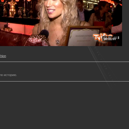
00:01:07
shion
ую историю.