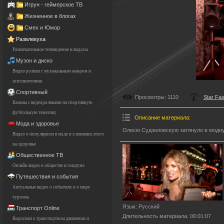
Игрун - геймерское ТВ
Жизненное в блогах
Смех и Юмор
Развлекуха
Развлекательное телевидение и видосы
Музон и диско
Видео ролики с музыкальным жанром и
исполнителями
Спортивный
Просмотры
: 1110
Star Fa
Каналы с видеороликами на спортивную
футбольную тематику
Описание материала
:
Мода и здоровье
Олесю Судзиловскую затянуло в модн
Видео о популярном в моде и о влиянии этого
на здоровье
Общественное ТВ
Онлайн видео о обществе и социуме
Путешествия и события
Актуальные видео о событиях и о мире
туризма
Язык
: Русский
Транспорт Online
Длительность материала
: 00:01:07
Видосики о транспортном движении и