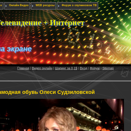
ио
Онлайн Видео
WEB ресурсы
Форум о спутниковом ТВ
елевидение + Интернет
на экране
Главная
|
Видео онлайн
|
Шаринг за 0,1$
|
Вход
|
Форум
|
Sitemap
амодная обувь Олеси Судзиловской