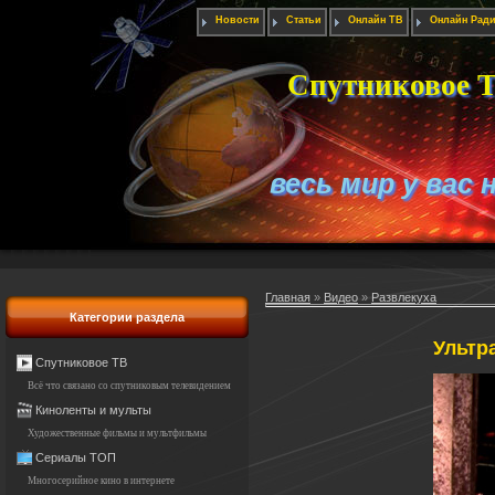
Новости
Статьи
Онлайн ТВ
Онлайн Рад
Спутниковое Т
весь мир у вас 
Главная
»
Видео
»
Развлекуха
Категории раздела
Ультр
Спутниковое ТВ
Всё что связано со спутниковым телевидением
Киноленты и мульты
Художественные фильмы и мультфильмы
Сериалы ТОП
Многосерийное кино в интернете