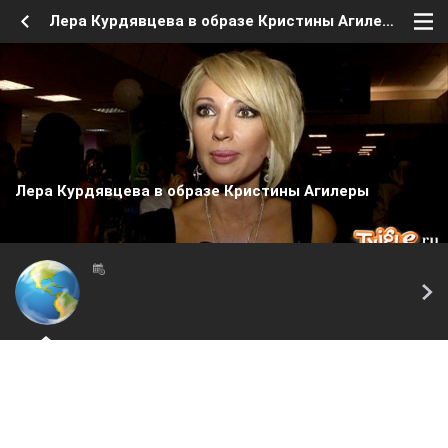
Лера Курдявцева в образе Кристины Агилеры
Лера Курдявцева в образе Кристины Агилеры