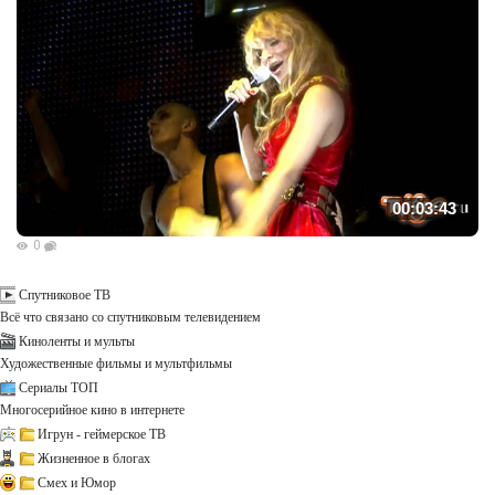
00:03:43
0
Спутниковое ТВ
Всё что связано со спутниковым телевидением
Киноленты и мульты
Художественные фильмы и мультфильмы
Сериалы ТОП
Многосерийное кино в интернете
Игрун - геймерское ТВ
Жизненное в блогах
Смех и Юмор