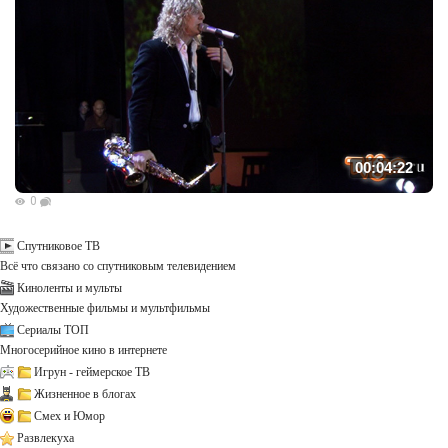
00:04:22
0
Спутниковое ТВ
Всё что связано со спутниковым телевидением
Киноленты и мульты
Художественные фильмы и мультфильмы
Сериалы ТОП
Многосерийное кино в интернете
Игрун - геймерское ТВ
Жизненное в блогах
Смех и Юмор
Развлекуха