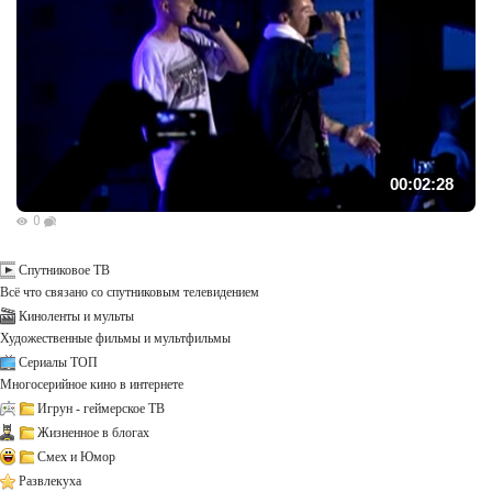
00:02:28
0
Спутниковое ТВ
Всё что связано со спутниковым телевидением
Киноленты и мульты
Художественные фильмы и мультфильмы
Сериалы ТОП
Многосерийное кино в интернете
Игрун - геймерское ТВ
Жизненное в блогах
Смех и Юмор
Развлекуха