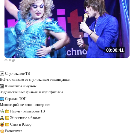
00:00:41
0
Спутниковое ТВ
Всё что связано со спутниковым телевидением
Киноленты и мульты
Художественные фильмы и мультфильмы
Сериалы ТОП
Многосерийное кино в интернете
Игрун - геймерское ТВ
Жизненное в блогах
Смех и Юмор
Развлекуха