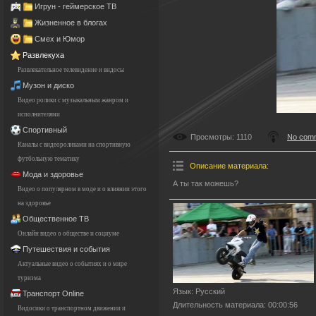
Игрун - геймерское ТВ
Жизненное в блогах
Смех и Юмор
Развлекуха
Развлекательное телевидение и видосы
Музон и диско
Видео ролики с музыкальным жанром и
исполнителями
Спортивный
Просмотры
: 1110
No com
Каналы с видеороликами на спортивную
футбольную тематику
Описание материала
:
Мода и здоровье
А ты так можешь?
Видео о популярном в моде и о влиянии этого
на здоровье
Общественное ТВ
Онлайн видео о обществе и социуме
Путешествия и события
Актуальные видео о событиях и о мире
туризма
Язык
: Русский
Транспорт Online
Длительность материала
: 00:00:56
Видосики о транспортном движении и