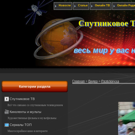
Новости
Статьи
Онлайн ТВ
Онлайн Рад
Спутниковое Т
весь мир у вас 
Главная
»
Видео
»
Развлекуха
Категории раздела
Спутниковое ТВ
Всё что связано со спутниковым телевидением
Киноленты и мульты
Художественные фильмы и мультфильмы
Сериалы ТОП
Многосерийное кино в интернете