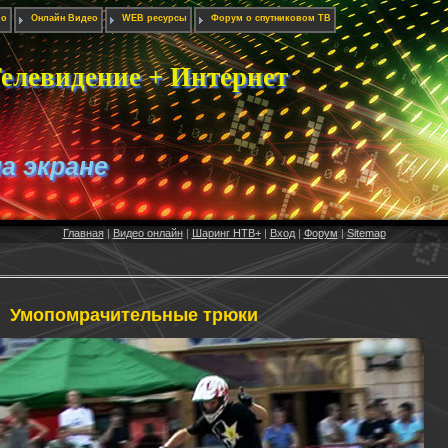
ио
Онлайн Видео
WEB ресурсы
Форум о спутниковом ТВ
елевидение + Интернет
на экране
Главная
|
Видео онлайн
|
Шаринг НТВ+
|
Вход
|
Форум
|
Sitemap
Умопомрачительные трюки