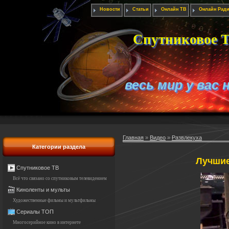
Новости
Статьи
Онлайн ТВ
Онлайн Рад
Спутниковое Т
весь мир у вас 
Главная
»
Видео
»
Развлекуха
Категории раздела
Лучшие
Спутниковое ТВ
Всё что связано со спутниковым телевидением
Киноленты и мульты
Художественные фильмы и мультфильмы
Сериалы ТОП
Многосерийное кино в интернете