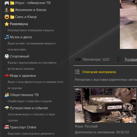
Игрун - геймерское ТВ
Жизненное в блогах
Смех и Юмор
Развлекуха
Развлекательное телевидение и видосы
Музон и диско
Видео ролики с музыкальным жанром и
исполнителями
Спортивный
Просмотры
: 1110
Тусовки
Каналы с видеороликами на спортивную
футбольную тематику
Описание материала
:
Мода и здоровье
Репортаж с выставки раритетных авто
Видео о популярном в моде и о влиянии этого
на здоровье
Общественное ТВ
Онлайн видео о обществе и социуме
Путешествия и события
Актуальные видео о событиях и о мире
туризма
Язык
: Русский
Транспорт Online
Длительность материала
: 00:02:52
Видосики о транспортном движении и