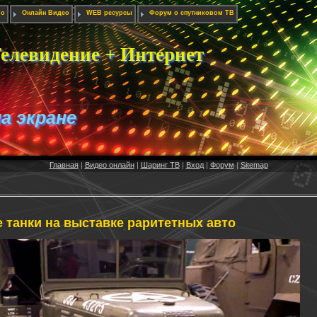
ио
Онлайн Видео
WEB ресурсы
Форум о спутниковом ТВ
елевидение + Интернет
на экране
Главная
|
Видео онлайн
|
Шаринг ТВ
|
Вход
|
Форум
|
Sitemap
 танки на выставке раритетных авто