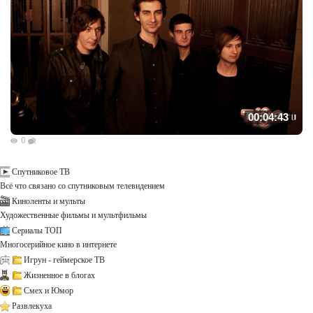
00:04:43
0
Спутниковое ТВ
Всё что связано со спутниковым телевидением
Киноленты и мульты
Художественные фильмы и мультфильмы
Сериалы ТОП
Многосерийное кино в интернете
Игрун - геймерское ТВ
Жизненное в блогах
Смех и Юмор
Развлекуха