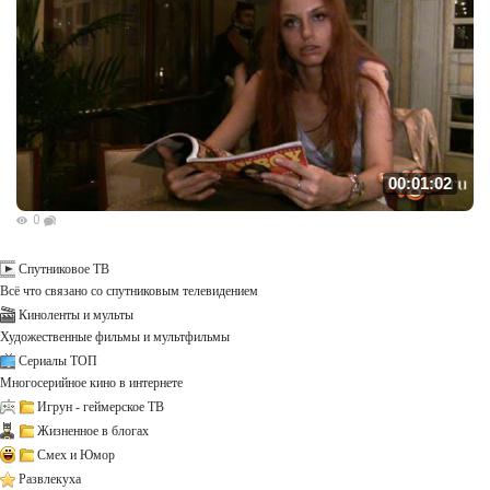
00:01:02
0
Спутниковое ТВ
Всё что связано со спутниковым телевидением
Киноленты и мульты
Художественные фильмы и мультфильмы
Сериалы ТОП
Многосерийное кино в интернете
Игрун - геймерское ТВ
Жизненное в блогах
Смех и Юмор
Развлекуха