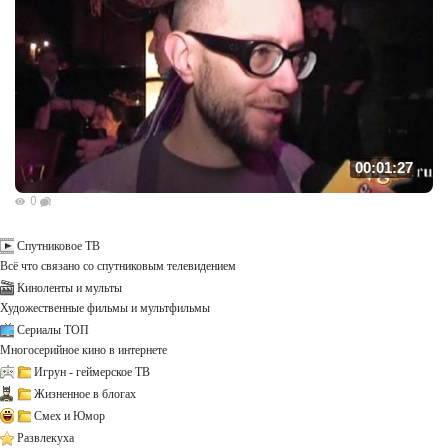
00:01:27
0
Спутниковое ТВ
Всё что связано со спутниковым телевидением
Киноленты и мульты
Художественные фильмы и мультфильмы
Сериалы ТОП
Многосерийное кино в интернете
Игрун - геймерское ТВ
Жизненное в блогах
Смех и Юмор
Развлекуха