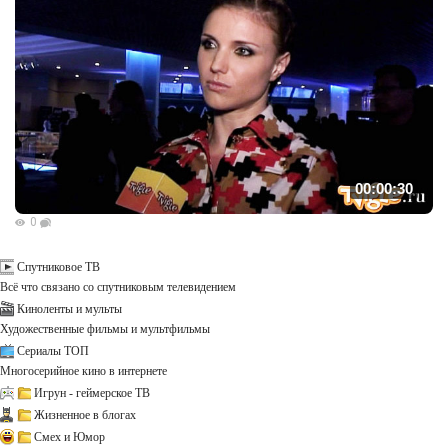
00:00:30
0
Спутниковое ТВ
Всё что связано со спутниковым телевидением
Киноленты и мульты
Художественные фильмы и мультфильмы
Сериалы ТОП
Многосерийное кино в интернете
Игрун - геймерское ТВ
Жизненное в блогах
Смех и Юмор