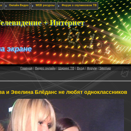
ио
Онлайн Видео
WEB ресурсы
Форум о спутниковом ТВ
елевидение + Интернет
на экране
Главная
|
Видео онлайн
|
Шаринг ТВ
|
Вход
|
Форум
|
Sitemap
а и Эвелина Блёданс не любят одноклассников