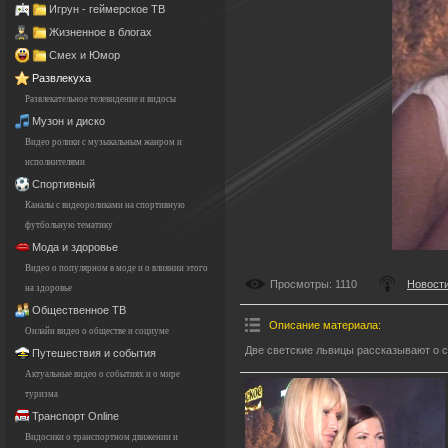
Игрун - геймерское ТВ
Жизненное в блогах
Смех и Юмор
Развлекуха
Развлекательное телевидение и видосы
Музон и диско
Видео ролики с музыкальным жанром и
исполнителями
Спортивный
Каналы с видеороликами на спортивную
футбольную тематику
Мода и здоровье
Видео о популярном в моде и о влиянии этого
Просмотры
: 1110
Новости
на здоровье
Общественное ТВ
Описание материала
:
Онлайн видео о обществе и социуме
Две светские львицы рассказывают о 
Путешествия и события
Актуальные видео о событиях и о мире
туризма
Транспорт Online
Видосики о транспортном движении и