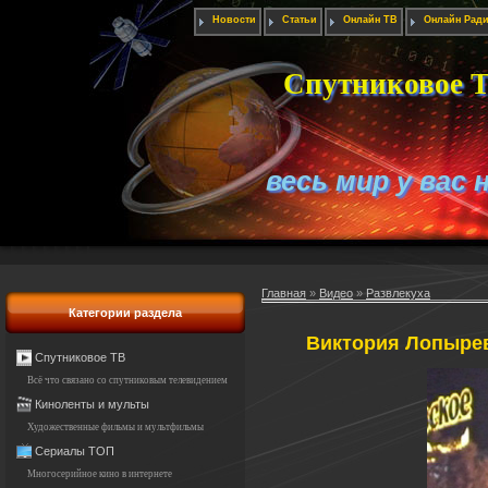
Новости
Статьи
Онлайн ТВ
Онлайн Рад
Спутниковое Т
весь мир у вас 
Главная
»
Видео
»
Развлекуха
Категории раздела
Виктория Лопырев
Спутниковое ТВ
Всё что связано со спутниковым телевидением
Киноленты и мульты
Художественные фильмы и мультфильмы
Сериалы ТОП
Многосерийное кино в интернете