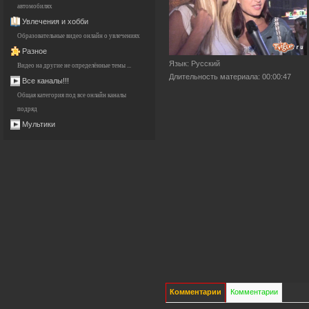
автомобилях
Увлечения и хобби
Образовательные видео онлайн о увлечениях
Разное
Язык
: Русский
Видео на другие не определённые темы ...
Длительность материала
: 00:00:47
Все каналы!!!
Общая категория под все онлайн каналы
подряд
Мультики
Комментарии
Комментарии