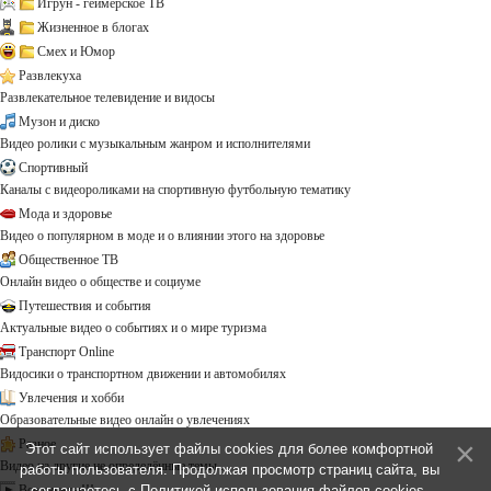
Игрун - геймерское ТВ
Жизненное в блогах
Смех и Юмор
Развлекуха
Развлекательное телевидение и видосы
Музон и диско
Видео ролики с музыкальным жанром и исполнителями
Спортивный
Каналы с видеороликами на спортивную футбольную тематику
Мода и здоровье
Видео о популярном в моде и о влиянии этого на здоровье
Общественное ТВ
Онлайн видео о обществе и социуме
Путешествия и события
Актуальные видео о событиях и о мире туризма
Транспорт Online
Видосики о транспортном движении и автомобилях
Увлечения и хобби
Образовательные видео онлайн о увлечениях
Разное
Этот сайт использует файлы cookies для более комфортной
Видео на другие не определённые темы ...
работы пользователя. Продолжая просмотр страниц сайта, вы
Все каналы!!!
соглашаетесь с
Политикой использования файлов cookies
.