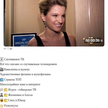
00:00:36
0
Спутниковое ТВ
Всё что связано со спутниковым телевидением
Киноленты и мульты
Художественные фильмы и мультфильмы
Сериалы ТОП
Многосерийное кино в интернете
Игрун - геймерское ТВ
Жизненное в блогах
Смех и Юмор
Развлекуха