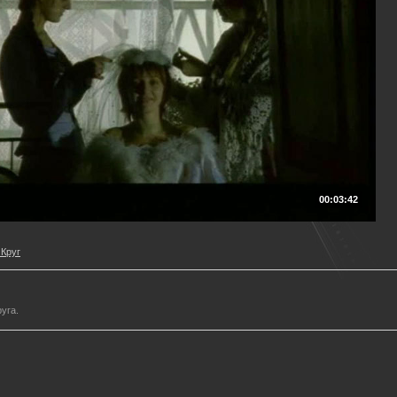
00:03:42
Круг
уга.