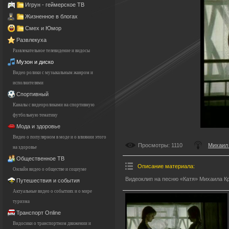
Игрун - геймерское ТВ
Жизненное в блогах
Смех и Юмор
Развлекуха
Развлекательное телевидение и видосы
Музон и диско
Видео ролики с музыкальным жанром и
исполнителями
Спортивный
Каналы с видеороликами на спортивную
футбольную тематику
Мода и здоровье
Видео о популярном в моде и о влиянии этого
Просмотры
: 1110
Михаил 
на здоровье
Общественное ТВ
Описание материала
:
Онлайн видео о обществе и социуме
Видеоклип на песню «Катя» Михаила Кр
Путешествия и события
Актуальные видео о событиях и о мире
туризма
Транспорт Online
Видосики о транспортном движении и