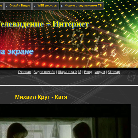
ио
Онлайн Видео
WEB ресурсы
Форум о спутниковом ТВ
елевидение + Интернет
на экране
Главная
|
Видео онлайн
|
Шаринг за 0,1$
|
Вход
|
Форум
|
Sitemap
Михаил Круг - Катя