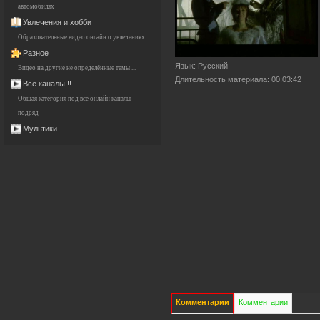
автомобилях
Увлечения и хобби
Образовательные видео онлайн о увлечениях
Разное
Язык
: Русский
Видео на другие не определённые темы ...
Длительность материала
: 00:03:42
Все каналы!!!
Общая категория под все онлайн каналы
подряд
Мультики
Комментарии
Комментарии