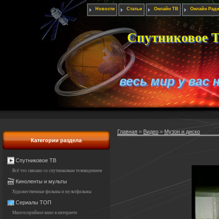
Новости
Статьи
Онлайн ТВ
Онлайн Рад
Спутниковое Т
весь мир у вас 
Главная
»
Видео
»
Музон и диско
Категории раздела
Спутниковое ТВ
Всё что связано со спутниковым телевидением
Киноленты и мульты
Художественные фильмы и мультфильмы
Сериалы ТОП
Многосерийное кино в интернете