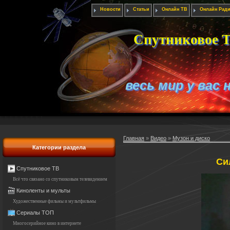
Новости
Статьи
Онлайн ТВ
Онлайн Рад
Спутниковое Т
весь мир у вас 
Главная
»
Видео
»
Музон и диско
Категории раздела
Си
Спутниковое ТВ
Всё что связано со спутниковым телевидением
Киноленты и мульты
Художественные фильмы и мультфильмы
Сериалы ТОП
Многосерийное кино в интернете