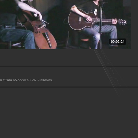
00:02:24
ня «Сага об обсосанном и вялом».