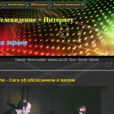
ио
Онлайн Видео
WEB ресурсы
Форум о спутниковом ТВ
елевидение + Интернет
на экране
Главная
|
Видео онлайн
|
Шаринг за 0,1$
|
Вход
|
Форум
|
Sitemap
ля - Сага об обсосанном и вялом