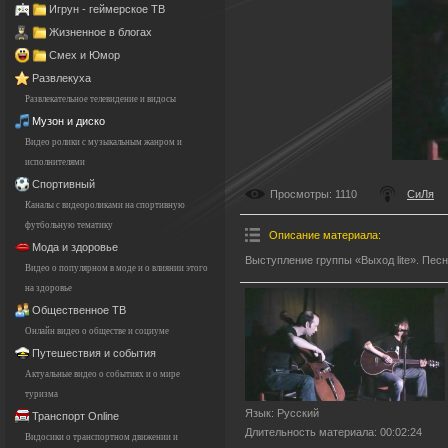
Игрун - геймерское ТВ
Жизненное в блогах
Смех и Юмор
Развлекуха
Развлекательное телевидение и видосы
Музон и диско
Видео ролики с музыкальным жанром и
исполнителями
Спортивный
Просмотры
: 1110
СиЛя
Каналы с видеороликами на спортивную
футбольную тематику
Описание материала
:
Мода и здоровье
Выступление группы «Выход lite». Пес
Видео о популярном в моде и о влиянии этого
на здоровье
Общественное ТВ
Онлайн видео о обществе и социуме
Путешествия и события
Актуальные видео о событиях и о мире
туризма
Язык
: Русский
Транспорт Online
Длительность материала
: 00:02:24
Видосики о транспортном движении и