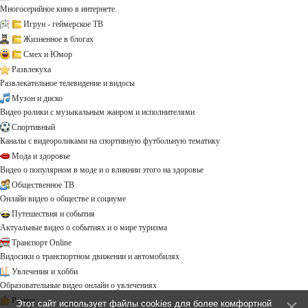
Многосерийное кино в интернете
Игрун - геймерское ТВ
Жизненное в блогах
Смех и Юмор
Развлекуха
Развлекательное телевидение и видосы
Музон и диско
Видео ролики с музыкальным жанром и исполнителями
Спортивный
Каналы с видеороликами на спортивную футбольную тематику
Мода и здоровье
Видео о популярном в моде и о влиянии этого на здоровье
Общественное ТВ
Онлайн видео о обществе и социуме
Путешествия и события
Актуальные видео о событиях и о мире туризма
Транспорт Online
Видосики о транспортном движении и автомобилях
Увлечения и хобби
Образовательные видео онлайн о увлечениях
Разное
Этот сайт использует файлы cookies для более комфортной