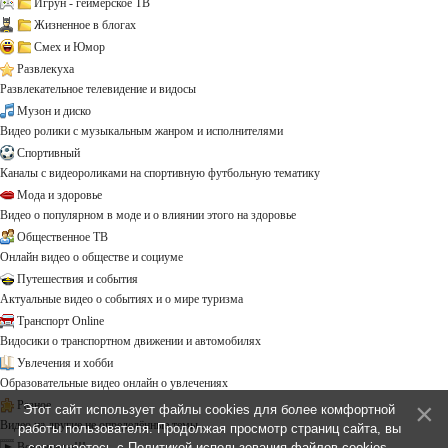
Игрун - геймерское ТВ
Жизненное в блогах
Смех и Юмор
Развлекуха
Развлекательное телевидение и видосы
Музон и диско
Видео ролики с музыкальным жанром и исполнителями
Спортивный
Каналы с видеороликами на спортивную футбольную тематику
Мода и здоровье
Видео о популярном в моде и о влиянии этого на здоровье
Общественное ТВ
Онлайн видео о обществе и социуме
Путешествия и события
Актуальные видео о событиях и о мире туризма
Транспорт Online
Видосики о транспортном движении и автомобилях
Увлечения и хобби
Образовательные видео онлайн о увлечениях
Разное
Этот сайт использует файлы cookies для более комфортной
Видео на другие не определённые темы ...
работы пользователя. Продолжая просмотр страниц сайта, вы
Все каналы!!!
соглашаетесь с
Политикой использования файлов cookies
.