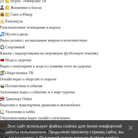
Игрун - геймерское ТВ
Жизненное в блогах
Смех и Юмор
Развлекуха
Развлекательное телевидение и видосы
Музон и диско
Видео ролики с музыкальным жанром и исполнителями
Спортивный
Каналы с видеороликами на спортивную футбольную тематику
Мода и здоровье
Видео о популярном в моде и о влиянии этого на здоровье
Общественное ТВ
Онлайн видео о обществе и социуме
Путешествия и события
Актуальные видео о событиях и о мире туризма
Транспорт Online
Видосики о транспортном движении и автомобилях
Увлечения и хобби
Образовательные видео онлайн о увлечениях
Разное
Этот сайт использует файлы cookies для более комфортной
Видео на другие не определённые темы ...
работы пользователя. Продолжая просмотр страниц сайта, вы
Все каналы!!!
соглашаетесь с
Политикой использования файлов cookies
.