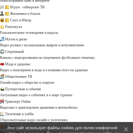
Многосерийное кино в интернете
Игрун - геймерское ТВ
Жизненное в блогах
Смех и Юмор
Развлекуха
Развлекательное телевидение и видосы
Музон и диско
Видео ролики с музыкальным жанром и исполнителями
Спортивный
Каналы с видеороликами на спортивную футбольную тематику
Мода и здоровье
Видео о популярном в моде и о влиянии этого на здоровье
Общественное ТВ
Онлайн видео о обществе и социуме
Путешествия и события
Актуальные видео о событиях и о мире туризма
Транспорт Online
Видосики о транспортном движении и автомобилях
Увлечения и хобби
Образовательные видео онлайн о увлечениях
Разное
Этот сайт использует файлы cookies для более комфортной
Видео на другие не определённые темы ...